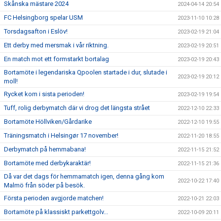
Skånska mästare 2024
2024-04-14 20:54
FC Helsingborg spelar USM
2023-11-10 10:28
Torsdagsafton i Eslöv!
2023-02-19 21:04
Ett derby med mersmak i vår riktning.
2023-02-19 20:51
En match mot ett formstarkt bortalag
2023-02-19 20:43
Bortamöte i legendariska Qpoolen startade i dur, slutade i
2023-02-19 20:12
moll!
Rycket kom i sista perioden!
2023-02-19 19:54
Tuff, rolig derbymatch där vi drog det längsta strået
2022-12-10 22:33
Bortamöte Höllviken/Gårdarike
2022-12-10 19:55
Träningsmatch i Helsingør 17 november!
2022-11-20 18:55
Derbymatch på hemmabana!
2022-11-15 21:52
Bortamöte med derbykaraktär!
2022-11-15 21:36
Då var det dags för hemmamatch igen, denna gång kom
2022-10-22 17:40
Malmö från söder på besök.
Första perioden avgjorde matchen!
2022-10-21 22:03
Bortamöte på klassiskt parkettgolv...
2022-10-09 20:11