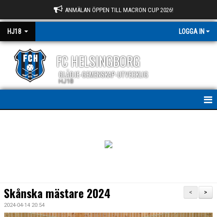
ANMÄLAN ÖPPEN TILL MACRON CUP 2026!
HJ18
LOGGA IN
FC HELSINGBORG
GLÄDJE-GEMENSKAP-UTVECKLIG
HJ18
HEM
NYHETER
KALENDER
MEDLEMMAR
Skånska mästare 2024
<
>
BILDGALLERI
2024-04-14 20:54