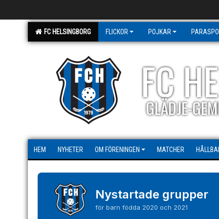
FC HELSINGBORG
FLICKOR
POJKAR
PARASPO
FC H
GLÄDJE-GEM
HEM
NYHETER
OM FÖRENINGEN
MATCHER
HÅLLBA
Nystartade grupper
för barn födda 2020 och 2021