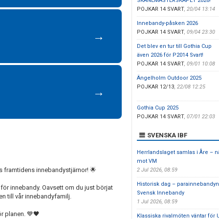
SKÅNEMÄSTERSKAPET 2026!
POJKAR 14 SVART
,
20/04 13:14
Innebandy-påsken 2026
POJKAR 14 SVART
,
09/04 23:30
→
Det blev en tur till Gothia Cup
även 2026 för P2014 Svart!
POJKAR 14 SVART
,
09/01 10:08
Ängelholm Outdoor 2025
POJKAR 12/13
,
22/08 12:25
→
Gothia Cup 2025
POJKAR 14 SVART
,
07/01 22:03
SVENSKA IBF
Herrlandslaget samlas i Åre – n
mot VM
framtidens innebandystjärnor! 🌟
2 Jul 2026, 08:59
Historisk dag – parainnebandyn
r innebandy. Oavsett om du just börjat
Svensk Innebandy
 till vår innebandyfamilj.
1 Jul 2026, 08:59
r planen. 💙🖤
Klassiska rivalmöten väntar för