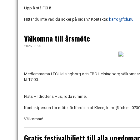
Upp å stå FCH!
Hittar du inte vad du söker på sidan? Kontakta:
karro@fch.nu
Välkomna till årsmöte
2026-05-25
Medlemmarna i FC Helsingborg och FBC Helsingborg välkomnas 
kl.17.00.
Plats – Idrottens Hus, röda rummet
Kontaktperson för mötet är Karolina af Kleen, karro@fch.nu 07
Välkomna!
Gratis festivalbiljett till alla ungdoma