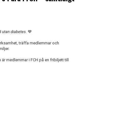
d utan diabetes
. 💙
 verksamhet, träffa medlemmar och
iljer.
r medlemmar i FCH på en fribiljett till