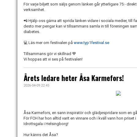
För varje biljett som säljs genom länken går ytterligare 75:- direkt
verksamhet.
📲 Hjälp oss gärna att sprida länken vidare i sociala medier, till
desto mer pengar kan vi tillsammans samla in till föreningen sam
diabetes.
💻 Läs mer om festivalen på
www.typ1festival.se
Tillsammans gör vi skillnad 💙
Vi hoppas att vi ses på festivalen!
Årets ledare heter Åsa Karmefors!
2026-04-09 22:45
Åsa Karmefors, en sann inspiratör och glädjespridare som en g
För FCH har hon alltid varit en vinnare och i kväll vann hon priset
Idrottsgala i Helsingborg!
Hur känns det Åsa?