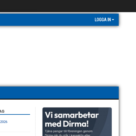
LOGGA IN
AG
2026