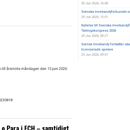
30 Jun 2026, 16:08
Svenska Innebandyförbundet sö
29 Jun 2026, 13:01
Kallelse till Svenska Innebandy
Tävlingskongress 2026
29 Jun 2026, 08:27
Svensk Innebandy fortsätter väx
licensierade spelare
25 Jun 2026, 09:07
till årsmöte måndagen den 15 juni 2026
30230818
r o Para i FCH – samtidigt