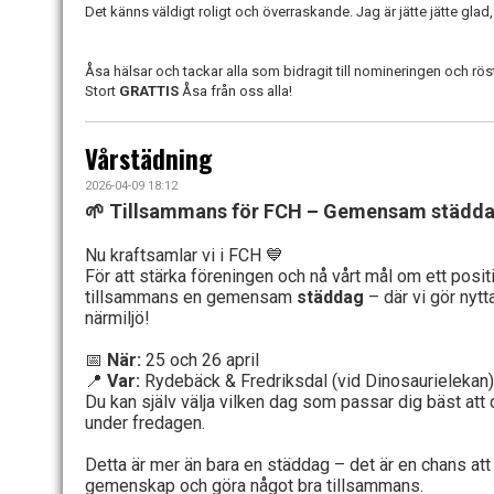
Det känns väldigt roligt och överraskande. Jag är jätte jätte glad,
Åsa hälsar och tackar alla som bidragit till nomineringen och rö
Stort
GRATTIS
Åsa från oss alla!
Vårstädning
2026-04-09 18:12
Tillsammans för FCH – Gemensam städda
🌱
Nu kraftsamlar vi i FCH
💙
För att stärka föreningen och nå vårt mål om ett posit
tillsammans en gemensam
städdag
– där vi gör nytt
närmiljö!
När:
25 och 26 april
📅
Var:
Rydebäck & Fredriksdal (vid Dinosaurielekan)
📍
Du kan själv välja vilken dag som passar dig bäst att
under fredagen.
Detta är mer än bara en städdag – det är en chans att
gemenskap och göra något bra tillsammans.