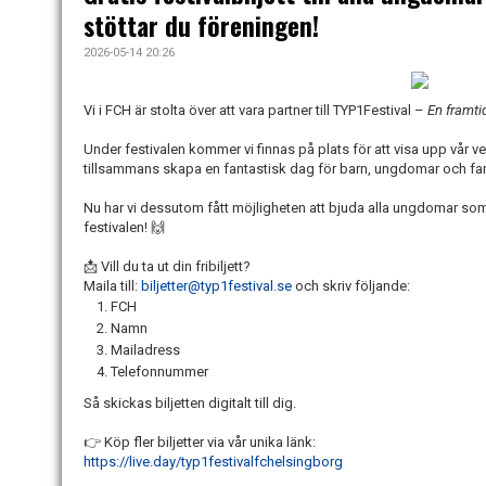
stöttar du föreningen!
2026-05-14 20:26
Vi i FCH är stolta över att vara partner till TYP1Festival –
En framti
Under festivalen kommer vi finnas på plats för att visa upp vår
tillsammans skapa en fantastisk dag för barn, ungdomar och fam
Nu har vi dessutom fått möjligheten att bjuda alla ungdomar som ä
festivalen! 🙌
📩 Vill du ta ut din fribiljett?
Maila till:
biljetter@typ1festival.se
och skriv följande:
FCH
Namn
Mailadress
Telefonnummer
Så skickas biljetten digitalt till dig.
👉 Köp fler biljetter via vår unika länk:
https://live.day/typ1festivalfchelsingborg