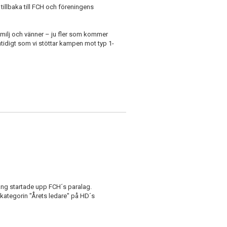
 tillbaka till FCH och föreningens
 familj och vänner – ju fler som kommer
tidigt som vi stöttar kampen mot typ 1-
ång startade upp FCH´s paralag.
 i kategorin "Årets ledare" på HD´s