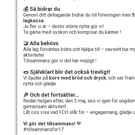
Så bidrar du
💰
Genom ditt deltagande bidrar du till föreningen men
5
lagkassa
.
Ju fler vi är – desto större nytta gör vi!
Ta gärna med syskon och kompisar du känner !
Alla behövs
🤝
Alla lag förväntas bidra och hjälpa till – oavsett hur m
aktiviteter.
Tillsammans gör vi det här möjligt
!
Självklart blir det också trevligt!
🌭
Vi bjuder på
korv med bröd och dryck
, och ser fram
nytta och glädje.
Och det fortsätter…
🎉
Redan helgen efter, den 3 maj, ses vi igen för ung
gemensam aktivitet!
Låt oss visa vad FCH står för – engagemang, glädje
Vi gör det tillsammans!
💙
#tillsammansför17