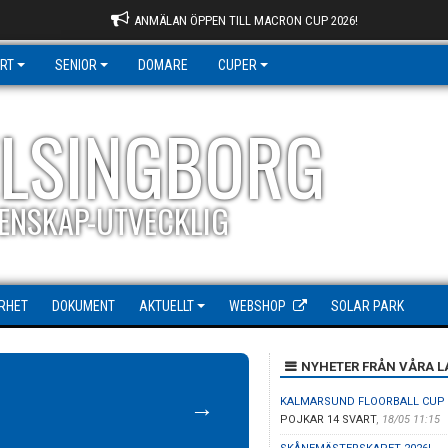
ANMÄLAN ÖPPEN TILL MACRON CUP 2026!
RT
SENIOR
DOMARE
CUPER
ELSINGBORG
ENSKAP-UTVECKLIG
RHET
DOKUMENT
AKTUELLT
WEBSHOP
SOLAR PARK
NYHETER FRÅN VÅRA L
→
KALMARSUND FLOORBALL CUP 
POJKAR 14 SVART
,
18/05 11:15