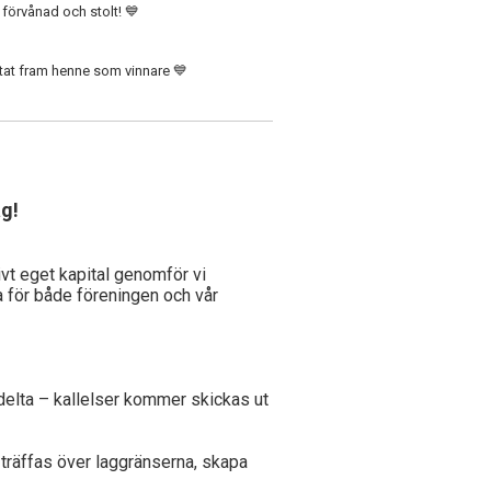
 förvånad och stolt! 💙
stat fram henne som vinnare 💙
g!
ivt eget kapital genomför vi
a för både föreningen och vår
 delta – kallelser kommer skickas ut
 träffas över laggränserna, skapa