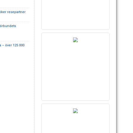
ker resepartner
förbundets
a – över 125 000