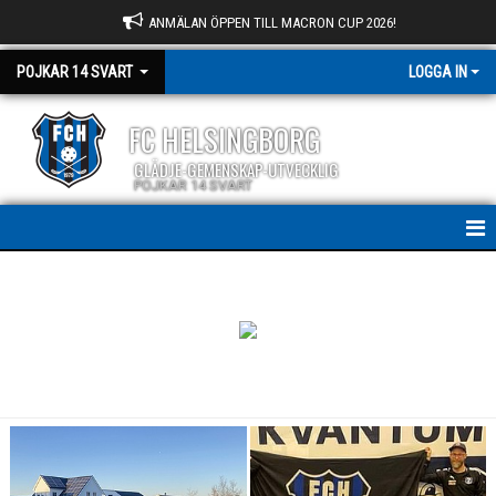
ANMÄLAN ÖPPEN TILL MACRON CUP 2026!
POJKAR 14 SVART
LOGGA IN
FC HELSINGBORG
GLÄDJE-GEMENSKAP-UTVECKLIG
POJKAR 14 SVART
HEM
NYHETER
KALENDER
MATCHER
TRUPPEN