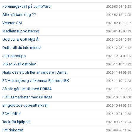
Föreningskväll på JumpYard
2026-03-04 18:23
Alla hjärtans dag ??
2026-02-12 17:05
Veteran SM
2026-02-12 16:57
Medlemsuppdatering
2026-01-15 08:19
God Jul & Gott Nytt År
2025-12-24 10:39
Detta vill du inte missa!
2025-12-23 14:12
Julklappstips
2025-12-04 09:05
Vilken kväll det blev!
2025-11-18 18:22
Hjälp oss att bli fler användare i Dirma!
2025-11-14 08:55
FC Helsingborg välkomnar Bjärreds IBK
2025-11-10 17:23
Så här går det till med DRIMA
2025-11-07 13:22
FCH samarbetar med DIRMA!
2025-10-31 08:00
Bingolottos uppesittarkväll
2025-10-14 05:53
FCH-häftet
2025-10-04 10:55
Tack för hjälpen!
2025-09-27 12:23
FrItidskortet
2025-09-26 11:26