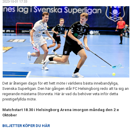
2023-10-01 17:33
DOKUMENT
AKTUELLT
WEBSHOP
SOLAR PARK
Det är återigen dags för ett hett möte i världens bästa innebandyliga,
Svenska Superligan. Den här gången står FC Helsingborg redo att ta sig an
regerande mästarna Storvreta. Här är vad du behöver veta inför detta
prestigefyllda möte.
Matchstart 18.30 i Helsingborg Arena imorgon måndag den 2:e
Oktober
BILJETTER KÖPER DU HÄR