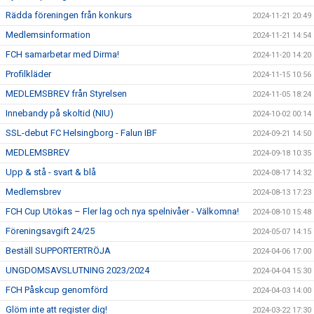
Rädda föreningen från konkurs
2024-11-21 20:49
Medlemsinformation
2024-11-21 14:54
FCH samarbetar med Dirma!
2024-11-20 14:20
Profilkläder
2024-11-15 10:56
MEDLEMSBREV från Styrelsen
2024-11-05 18:24
Innebandy på skoltid (NIU)
2024-10-02 00:14
SSL-debut FC Helsingborg - Falun IBF
2024-09-21 14:50
MEDLEMSBREV
2024-09-18 10:35
Upp & stå - svart & blå
2024-08-17 14:32
Medlemsbrev
2024-08-13 17:23
FCH Cup Utökas – Fler lag och nya spelnivåer - Välkomna!
2024-08-10 15:48
Föreningsavgift 24/25
2024-05-07 14:15
Beställ SUPPORTERTRÖJA
2024-04-06 17:00
UNGDOMSAVSLUTNING 2023/2024
2024-04-04 15:30
FCH Påskcup genomförd
2024-04-03 14:00
Glöm inte att register dig!
2024-03-22 17:30