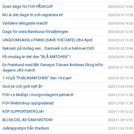
Snart dags för FCH PÅSKCUP
2024-03-22 10:00
NU är det dags! In och registrera er!
2024-03-16 10:30
Världens viktigaste match!
2024-03-06 14:00
Dags för sista Bambusa-försäljningen
2024-02-26 12:30
UNGDOMSAVSLUTNING (SAVE THE DATE) 28:e April
2024-02-23 15:30
Nykvarn på lördag sen... Danmark och vi behöver DIG!
2024-02-22 13:04
På onsdag är det den "BLÅ MATCHEN" !
2024-02-04 12:00
En Pratstund med IBK Genarps Tränare Andreas Skog Inför
2024-01-21 10:33
dagens JAS match
1:10 på "PUBLIKMATCHEN" den 14:e jan!
2024-01-02 19:14
God jul och gott nytt år!
2023-12-24 10:00
FCH v.s Mullsjö i morgondagens julmatch
2023-12-16 11:30
FCH Webbshop uppgraderad
2023-12-08 11:30
KÖP SUPPORTERTRÖJA!
2023-11-30 12:22
BLI EN DEL AV DAM MOTION!
2023-11-28 12:55
Julklappstips från Stadium
2023-11-26 10:00