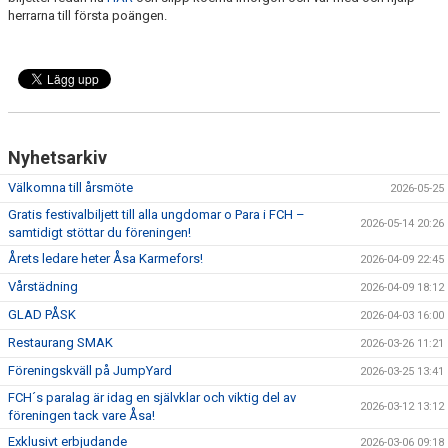
herrarna till första poängen.
Nyhetsarkiv
Välkomna till årsmöte
2026-05-25
Gratis festivalbiljett till alla ungdomar o Para i FCH –
2026-05-14 20:26
samtidigt stöttar du föreningen!
Årets ledare heter Åsa Karmefors!
2026-04-09 22:45
Vårstädning
2026-04-09 18:12
GLAD PÅSK
2026-04-03 16:00
Restaurang SMAK
2026-03-26 11:21
Föreningskväll på JumpYard
2026-03-25 13:41
FCH´s paralag är idag en självklar och viktig del av
2026-03-12 13:12
föreningen tack vare Åsa!
Exklusivt erbjudande
2026-03-06 09:18