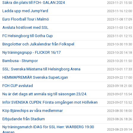
Säkra din plats till FCH- GALAN 2024
2023-11-21 15:50
Ladda upp med JumpYard
2023-11-16 12:00
Euro Floorball Tour i Malmö
2023-11-08 17:09
Avsluta höstlovet med SSL
2023-11-03 12:43
FC Helsingborg till Gotha Cup
2023-11-01 12:15
Bingolotter och Julkalendrar från Folkspel
2023-10-30 19:30
Ny träningsgrupp - FLICKOR 16/17
2023-10-20 14:18
Bambusa - Strumpor
2023-10-20 11:50
SSL: Svenska Mästarna till Helsingborg Arena
2023-10-01 17:33
HEMMAPREMIÄR Svenska SuperLigan
2023-09-22 17:00
FCH CUP avslutad
2023-09-18 21:00
Nu är det dags att anmäla sig till säsongen 23/24.
2023-09-07 15:54
Inför SVENSKA CUPEN: Första omgången mot Höllviken
2023-09-07 15:52
Köp Bjärechips av våra medlemmar
2023-08-30 18:00
Erbjudande från Stadium
2023-08-26 18:26
Ny träningsmatch IDAG för SSL Herr: WARBERG 19.00
2023-08-23 09:14
Arenan