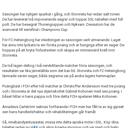
Säsongen har nyligen sparkat i gång, och Storvreta har redan satt tonen.
De har levererat två imponerande segrar och toppar SSL-tabellen med full
pott. De har besegrat Thorengruppen och Nykvarn. Dessutom har de
avancerat till semifinal i Champions Cup.
För FC Helsingborg har inledningen av säsongen varit utmanande. Laget
har ännu inte lyckats ta sin första poäng och är hungriga efter en seger. De
hoppas på att bryta förlustsviten och skapa en minnesvärd kväll mot
Storvreta.
De två lagen deltog i två nervkittlande matcher förra säsongen, och
resultaten var lika jämställda som det kan bli. Storvreta och FC Helsingborg
lämnade varsin seger, båda segrarna var på andra lagets hemmaplan.
Poängbäst i FCH efter två matcher är Christoffer Andersson med tre poäng
och i Storvreta är det nya stjärnskottet Gabriel Kohonen med sex poäng. I
båset hittar vi hans pappa och före detta FCH-spelaren Mika Kohonen.
Amadeus Carlström saknas fortfarande i FCH men har fått ta av sig gipset
sen hans handledsfraktur och rehabiliteringen går framåt.
Så, innebandyentusiaster, missa inte detta episka möte i SSL. Köp dina
biljetter redan nu
HÄR
och slipp köerna imorgon och var med och hjälp