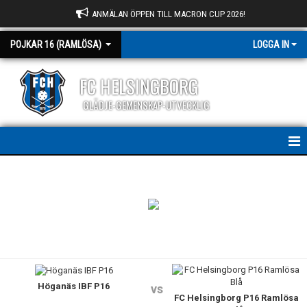
ANMÄLAN ÖPPEN TILL MACRON CUP 2026!
POJKAR 16 (RAMLÖSA)
LOGGA IN
FC HELSINGBORG
GLÄDJE-GEMENSKAP-UTVECKLIG
HEM
NYHETER
KALENDER
MATCHER
Höganäs IBF P16
TRUPPEN
vs
FC Helsingborg P16 Ramlösa