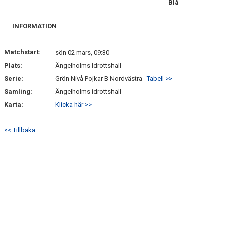
Blå
BILDGALLERI
INFORMATION
DOKUMENT
KONTAKT
Matchstart:
sön 02 mars, 09:30
Plats:
Ängelholms Idrottshall
Serie:
Grön Nivå Pojkar B Nordvästra
Tabell >>
Samling:
Ängelholms idrottshall
Karta:
Klicka här >>
<< Tillbaka