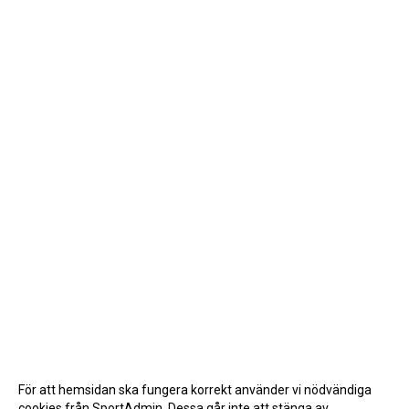
För att hemsidan ska fungera korrekt använder vi nödvändiga
cookies från SportAdmin. Dessa går inte att stänga av.