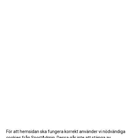
För att hemsidan ska fungera korrekt använder vi nödvändiga
cookies från SportAdmin. Dessa går inte att stänga av.