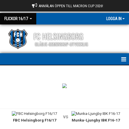
ANMÄLAN ÖPPEN TILL MACRON CUP 2026!
FLICKOR 16/17
LOGGA IN
FC HELSINGBORG
GLÄDJE-GEMENSKAP-UTVECKLIG
HEM
KALENDER
MATCHER
TRUPPEN
vs
FBC Helsingborg F16/17
Munka-Ljungby IBK F16-17