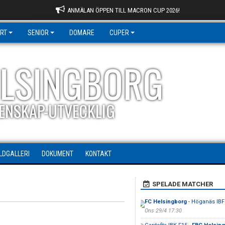
ANMÄLAN ÖPPEN TILL MACRON CUP 2026!
RT
SENIOR
DOMARE
CUPER
ELSINGBORG
ENSKAP-UTVECKLIG
ILDGALLERI
DOKUMENT
KONTAKT
SPELADE MATCHER
FC Helsingborg
- Höganäs IBF
Ons 29/4 17:30