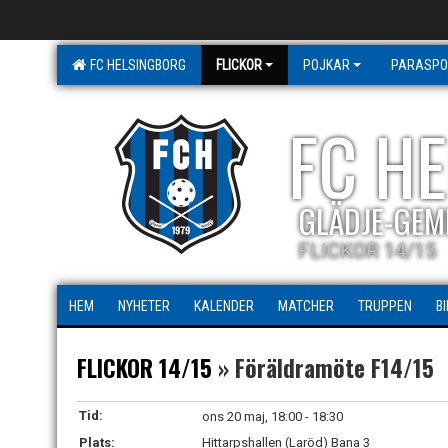
FC HELSINGBORG
FLICKOR
POJKAR
PARASPO
FC H
GLÄDJE-GEM
FLICKOR 14/15
HEM
NYHETER
KALENDER
MATCHER
TRUPPEN
B
FLICKOR 14/15
» Föräldramöte F14/15
Tid:
ons 20 maj, 18:00 - 18:30
Plats:
Hittarpshallen (Laröd) Bana 3