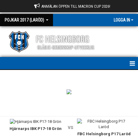
ANMÄLAN ÖPPEN TILL MACRON CUP 2026!
POJKAR 2017 (LARÖD)
LOGGA IN
FC HELSINGBORG
GLÄDJE-GEMENSKAP-UTVECKLIG
HEM
NYHETER
KALENDER
MATCHER
vs
Hjärnarps IBK P17-18 Grön
TRUPPEN
FBC Helsingborg P17 Laröd