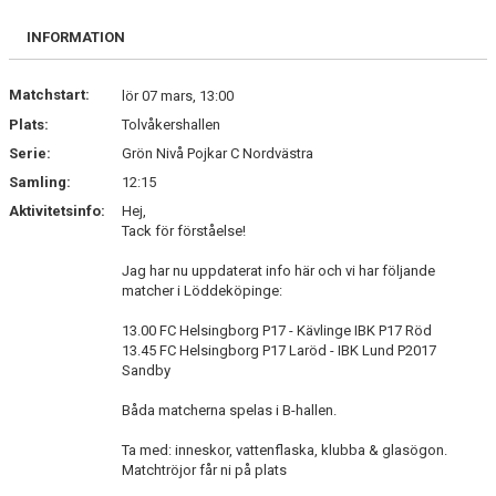
BILDGALLERI
INFORMATION
DOKUMENT
Matchstart:
lör 07 mars, 13:00
KONTAKT
Plats:
Tolvåkershallen
Serie:
Grön Nivå Pojkar C Nordvästra
Samling:
12:15
Aktivitetsinfo:
Hej,
Tack för förståelse!
Jag har nu uppdaterat info här och vi har följande
matcher i Löddeköpinge:
13.00 FC Helsingborg P17 - Kävlinge IBK P17 Röd
13.45 FC Helsingborg P17 Laröd - IBK Lund P2017
Sandby
Båda matcherna spelas i B-hallen.
Ta med: inneskor, vattenflaska, klubba & glasögon.
Matchtröjor får ni på plats