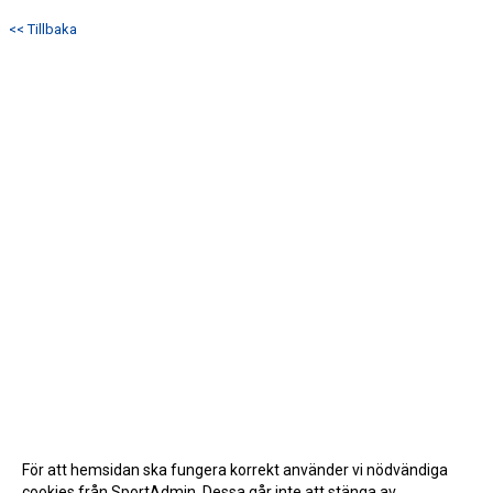
<< Tillbaka
För att hemsidan ska fungera korrekt använder vi nödvändiga
cookies från SportAdmin. Dessa går inte att stänga av.