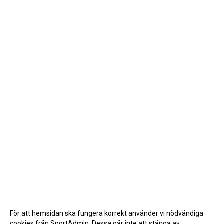
För att hemsidan ska fungera korrekt använder vi nödvändiga
cookies från SportAdmin. Dessa går inte att stänga av.