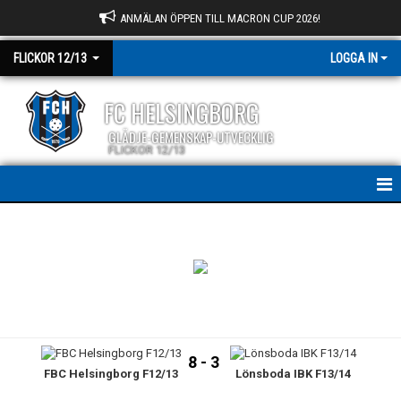
ANMÄLAN ÖPPEN TILL MACRON CUP 2026!
FLICKOR 12/13
LOGGA IN
FC HELSINGBORG
GLÄDJE-GEMENSKAP-UTVECKLIG
FLICKOR 12/13
HEM
NYHETER
KALENDER
MATCHER
8 - 3
FBC Helsingborg F12/13
Lönsboda IBK F13/14
TRUPPEN