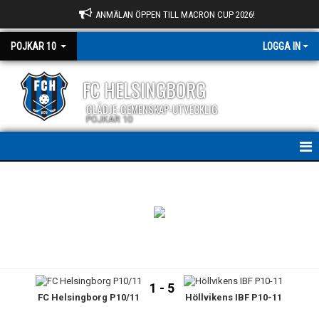
ANMÄLAN ÖPPEN TILL MACRON CUP 2026!
POJKAR 10
LOGGA IN
FC HELSINGBORG
GLÄDJE-GEMENSKAP-UTVECKLIG
POJKAR 10
HEM
NYHETER
KALENDER
MATCHER
1 - 5
FC Helsingborg P10/11
Höllvikens IBF P10-11
TRUPPEN