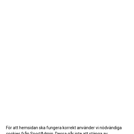
För att hemsidan ska fungera korrekt använder vi nödvändiga
cookies från SportAdmin. Dessa går inte att stänga av.