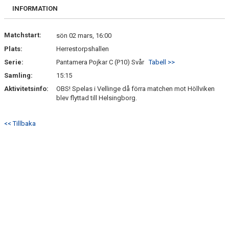
BILDGALLERI
INFORMATION
DOKUMENT
Matchstart:
sön 02 mars, 16:00
Plats:
Herrestorpshallen
KONTAKT
Serie:
Pantamera Pojkar C (P10) Svår
Tabell >>
Samling:
15:15
Aktivitetsinfo:
OBS! Spelas i Vellinge då förra matchen mot Höllviken
blev flyttad till Helsingborg.
<< Tillbaka